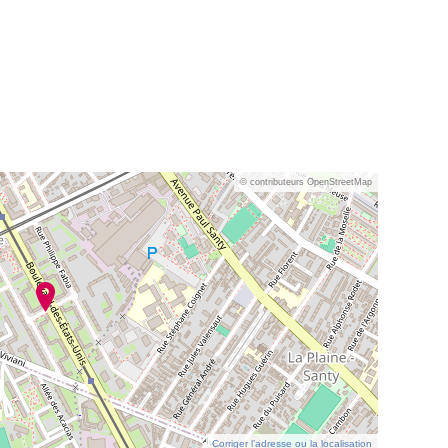
© contributeurs OpenStreetMap
Corriger l’adresse ou la localisation