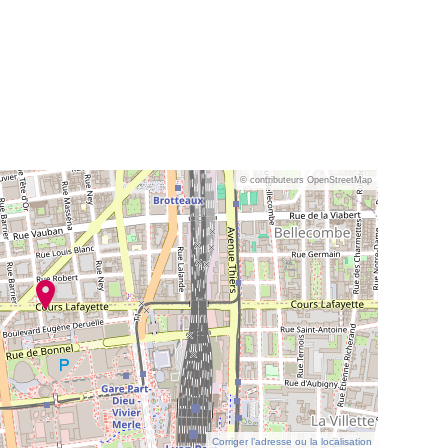
© contributeurs OpenStreetMap
Corriger l’adresse ou la localisation