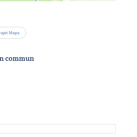
rajet Maps
 en commun