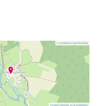
© contributeurs OpenStreetMap
Corriger l’adresse ou la localisation