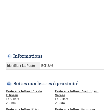
Informations
Identifiant La Poste
B0K3A6
Boites aux lettres à proximité
Boîte aux lettres Rue de
Boîte aux lettres Rue Edgard
l'Oiseau
Varese
Le Villars
Le Villars
2.2 km
2.5 km
Boîte aux lettres Préty
Boîte aux lettres Sermoyer