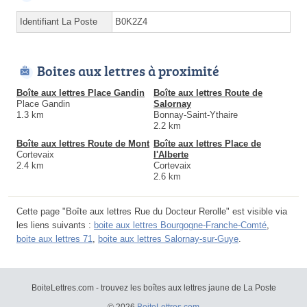
Identifiant La Poste
B0K2Z4
Boites aux lettres à proximité
Boîte aux lettres Place Gandin
Boîte aux lettres Route de
Place Gandin
Salornay
1.3 km
Bonnay-Saint-Ythaire
2.2 km
Boîte aux lettres Route de Mont
Boîte aux lettres Place de
Cortevaix
l'Alberte
2.4 km
Cortevaix
2.6 km
Cette page "Boîte aux lettres Rue du Docteur Rerolle" est visible via
les liens suivants :
boite aux lettres Bourgogne-Franche-Comté
,
boite aux lettres 71
,
boite aux lettres Salornay-sur-Guye
.
BoiteLettres.com - trouvez les boîtes aux lettres jaune de La Poste
© 2026
BoiteLettres.com