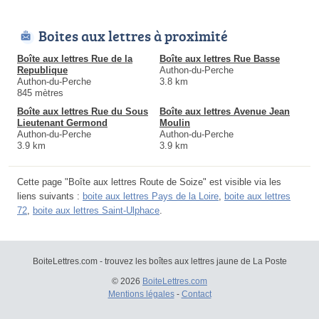
Boites aux lettres à proximité
Boîte aux lettres Rue de la
Boîte aux lettres Rue Basse
Republique
Authon-du-Perche
Authon-du-Perche
3.8 km
845 mètres
Boîte aux lettres Rue du Sous
Boîte aux lettres Avenue Jean
Lieutenant Germond
Moulin
Authon-du-Perche
Authon-du-Perche
3.9 km
3.9 km
Cette page "Boîte aux lettres Route de Soize" est visible via les
liens suivants :
boite aux lettres Pays de la Loire
,
boite aux lettres
72
,
boite aux lettres Saint-Ulphace
.
BoiteLettres.com - trouvez les boîtes aux lettres jaune de La Poste
© 2026
BoiteLettres.com
Mentions légales
-
Contact