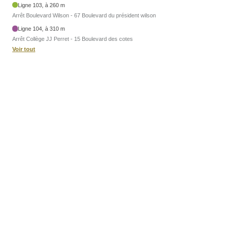
Ligne 103, à 260 m
Arrêt Boulevard Wilson - 67 Boulevard du président wilson
Ligne 104, à 310 m
Arrêt Collège JJ Perret - 15 Boulevard des cotes
Voir tout