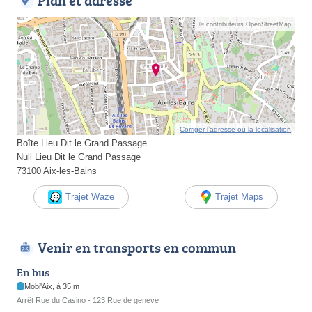
Plan et adresse
© contributeurs OpenStreetMap
Corriger l’adresse ou la localisation
Boîte Lieu Dit le Grand Passage
Null Lieu Dit le Grand Passage
73100 Aix-les-Bains
Trajet Waze
Trajet Maps
Venir en transports en commun
En bus
Mobi'Aix, à 35 m
Arrêt Rue du Casino - 123 Rue de geneve