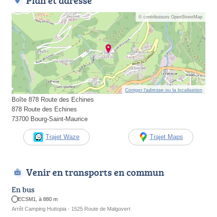
Plan et adresse
© contributeurs OpenStreetMap
Corriger l’adresse ou la localisation
Boîte 878 Route des Echines
878 Route des Echines
73700 Bourg-Saint-Maurice
Trajet Waze
Trajet Maps
Venir en transports en commun
En bus
ECSM1, à 880 m
Arrêt Camping Huttopia - 1525 Route de Malgovert