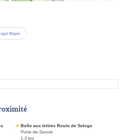
rajet Maps
proximité
es
Boîte aux lettres Route de Seloge
Porte-de-Savoie
1.3 km