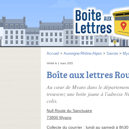
Accueil
>
Auvergne-Rhône-Alpes
>
Savoie
>
My
Vérifié le 1 mars 2025
Boîte aux lettres Ro
Au cœur de Myans dans le département
trouverez une boite jaune à l'adresse N
colis.
Null Route du Sanctuaire
73800 Myans
Collecte du courrier :
lundi au samedi à 8h30