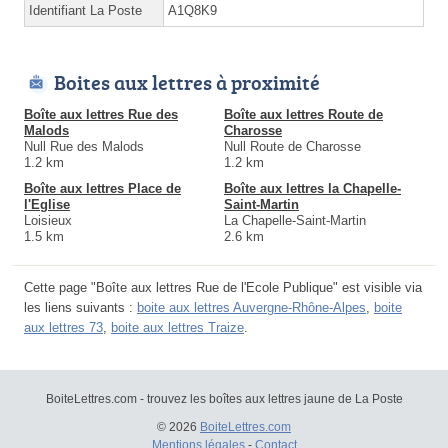
Identifiant La Poste
A1Q8K9
Boites aux lettres à proximité
Boîte aux lettres Rue des
Boîte aux lettres Route de
Malods
Charosse
Null Rue des Malods
Null Route de Charosse
1.2 km
1.2 km
Boîte aux lettres Place de
Boîte aux lettres la Chapelle-
l'Eglise
Saint-Martin
Loisieux
La Chapelle-Saint-Martin
1.5 km
2.6 km
Cette page "Boîte aux lettres Rue de l'Ecole Publique" est visible via
les liens suivants :
boite aux lettres Auvergne-Rhône-Alpes
,
boite
aux lettres 73
,
boite aux lettres Traize
.
BoiteLettres.com - trouvez les boîtes aux lettres jaune de La Poste
© 2026
BoiteLettres.com
Mentions légales
-
Contact