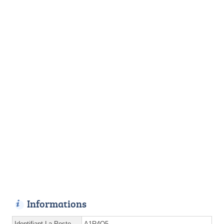
Informations
Identifiant La Poste
A1R4O5