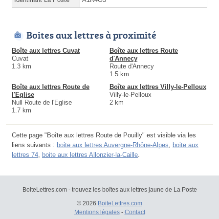
Boites aux lettres à proximité
Boîte aux lettres Cuvat
Boîte aux lettres Route
Cuvat
d'Annecy
1.3 km
Route d'Annecy
1.5 km
Boîte aux lettres Route de
Boîte aux lettres Villy-le-Pelloux
l'Eglise
Villy-le-Pelloux
Null Route de l'Eglise
2 km
1.7 km
Cette page "Boîte aux lettres Route de Pouilly" est visible via les
liens suivants :
boite aux lettres Auvergne-Rhône-Alpes
,
boite aux
lettres 74
,
boite aux lettres Allonzier-la-Caille
.
BoiteLettres.com - trouvez les boîtes aux lettres jaune de La Poste
© 2026
BoiteLettres.com
Mentions légales
-
Contact