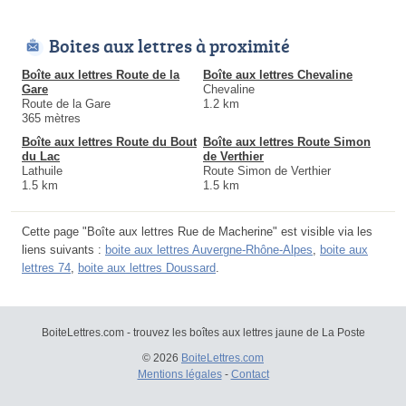
Boites aux lettres à proximité
Boîte aux lettres Route de la
Boîte aux lettres Chevaline
Gare
Chevaline
Route de la Gare
1.2 km
365 mètres
Boîte aux lettres Route du Bout
Boîte aux lettres Route Simon
du Lac
de Verthier
Lathuile
Route Simon de Verthier
1.5 km
1.5 km
Cette page "Boîte aux lettres Rue de Macherine" est visible via les
liens suivants :
boite aux lettres Auvergne-Rhône-Alpes
,
boite aux
lettres 74
,
boite aux lettres Doussard
.
BoiteLettres.com - trouvez les boîtes aux lettres jaune de La Poste
© 2026
BoiteLettres.com
Mentions légales
-
Contact