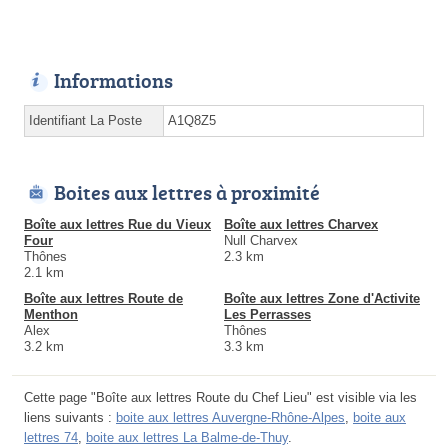
Informations
Identifiant La Poste
A1Q8Z5
Boites aux lettres à proximité
Boîte aux lettres Rue du Vieux
Boîte aux lettres Charvex
Four
Null Charvex
Thônes
2.3 km
2.1 km
Boîte aux lettres Route de
Boîte aux lettres Zone d'Activite
Menthon
Les Perrasses
Alex
Thônes
3.2 km
3.3 km
Cette page "Boîte aux lettres Route du Chef Lieu" est visible via les
liens suivants :
boite aux lettres Auvergne-Rhône-Alpes
,
boite aux
lettres 74
,
boite aux lettres La Balme-de-Thuy
.