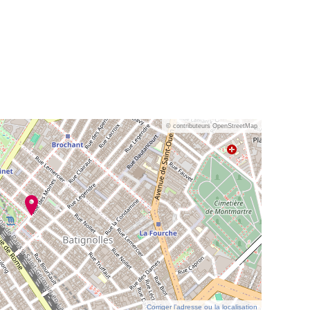
© contributeurs OpenStreetMap
Corriger l’adresse ou la localisation