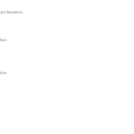
evard Bessières
llion
llion