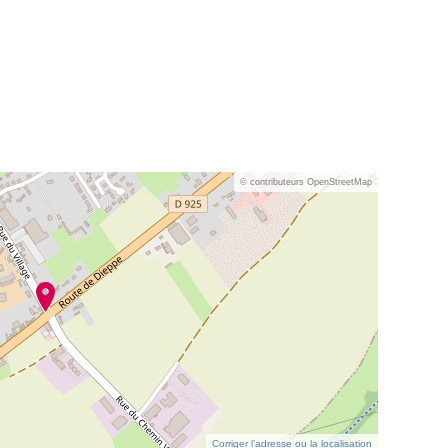
© contributeurs OpenStreetMap
Corriger l’adresse ou la localisation