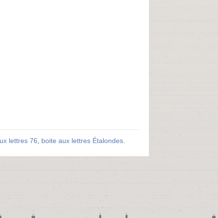
ux lettres 76
,
boite aux lettres Étalondes
.