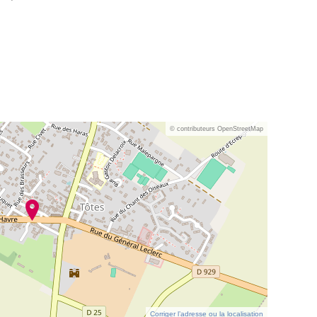
© contributeurs OpenStreetMap
Corriger l’adresse ou la localisation