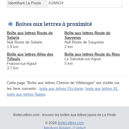
Identifiant La Poste
A1W6O4
Boites aux lettres à proximité
Boîte aux lettres Route de
Boîte aux lettres Route de
Selarie
Sauyeres
Null Route de Selarie
Null Route de Sauyeres
1.9 km
2 km
Boîte aux lettres Allee des
Boîte aux lettres Route du Rieu
Tilleuls
La Salvetat-sur-Agout
Fraisse-sur-Agout
5 km
3.7 km
Cette page "Boîte aux lettres Chemin de Villelongue" est visible via
les liens suivants :
boite aux lettres Occitanie
,
boite aux lettres 81
,
boite aux lettres Nages
.
BoiteLettres.com - trouvez les boîtes aux lettres jaune de La Poste
© 2026
BoiteLettres.com
Mentions légales
-
Contact