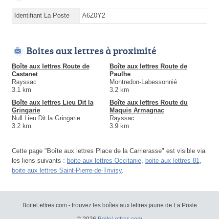
Identifiant La Poste
A6Z0Y2
Boites aux lettres à proximité
Boîte aux lettres Route de
Boîte aux lettres Route de
Castanet
Paulhe
Rayssac
Montredon-Labessonnié
3.1 km
3.2 km
Boîte aux lettres Lieu Dit la
Boîte aux lettres Route du
Gringarie
Maquis Armagnac
Null Lieu Dit la Gringarie
Rayssac
3.2 km
3.9 km
Cette page "Boîte aux lettres Place de la Carrierasse" est visible via
les liens suivants :
boite aux lettres Occitanie
,
boite aux lettres 81
,
boite aux lettres Saint-Pierre-de-Trivisy
.
BoiteLettres.com - trouvez les boîtes aux lettres jaune de La Poste
© 2026
BoiteLettres.com