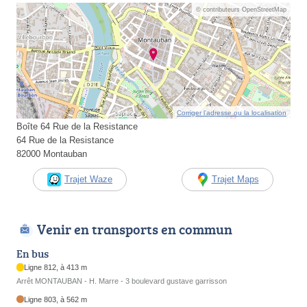
© contributeurs OpenStreetMap
Corriger l’adresse ou la localisation
Boîte 64 Rue de la Resistance
64 Rue de la Resistance
82000 Montauban
Trajet Waze
Trajet Maps
Venir en transports en commun
En bus
Ligne 812, à 413 m
Arrêt MONTAUBAN - H. Marre - 3 boulevard gustave garrisson
Ligne 803, à 562 m