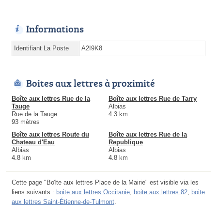
Informations
Identifiant La Poste
A2I9K8
Boites aux lettres à proximité
Boîte aux lettres Rue de la
Boîte aux lettres Rue de Tarry
Tauge
Albias
Rue de la Tauge
4.3 km
93 mètres
Boîte aux lettres Route du
Boîte aux lettres Rue de la
Chateau d'Eau
Republique
Albias
Albias
4.8 km
4.8 km
Cette page "Boîte aux lettres Place de la Mairie" est visible via les
liens suivants :
boite aux lettres Occitanie
,
boite aux lettres 82
,
boite
aux lettres Saint-Étienne-de-Tulmont
.