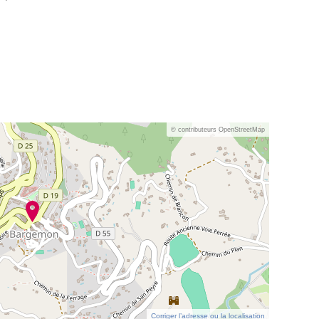
© contributeurs OpenStreetMap
Corriger l’adresse ou la localisation