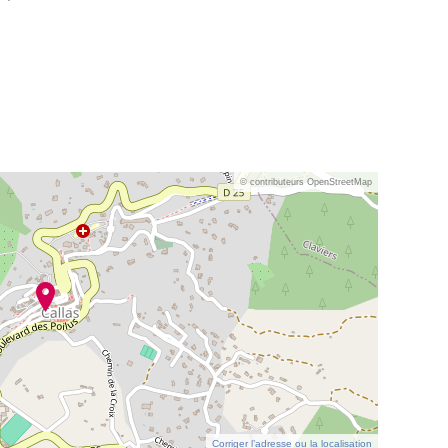
© contributeurs OpenStreetMap
Corriger l’adresse ou la localisation