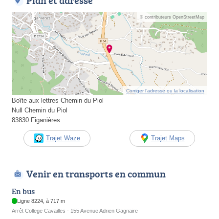
Plan et adresse
© contributeurs OpenStreetMap
Corriger l’adresse ou la localisation
Boîte aux lettres Chemin du Piol
Null Chemin du Piol
83830 Figanières
Trajet Waze
Trajet Maps
Venir en transports en commun
En bus
Ligne 8224, à 717 m
Arrêt College Cavailles - 155 Avenue Adrien Gagnaire