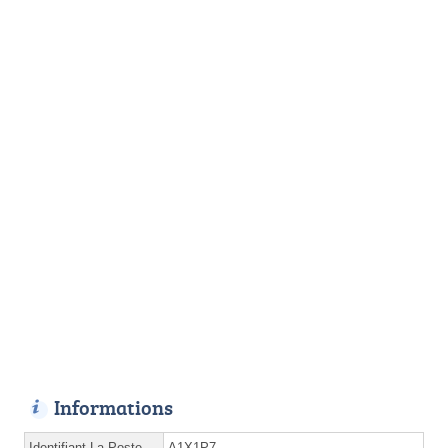
Informations
Identifiant La Poste
A1X1P7