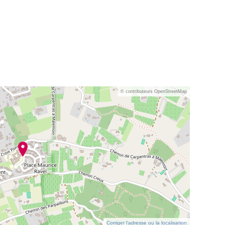
© contributeurs OpenStreetMap
Corriger l’adresse ou la localisation