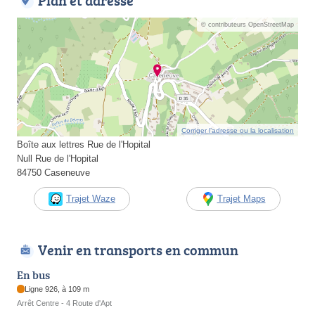
Plan et adresse
© contributeurs OpenStreetMap
Corriger l’adresse ou la localisation
Boîte aux lettres Rue de l'Hopital
Null Rue de l'Hopital
84750 Caseneuve
Trajet Waze
Trajet Maps
Venir en transports en commun
En bus
Ligne 926, à 109 m
Arrêt Centre - 4 Route d'Apt