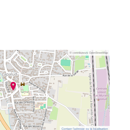
© contributeurs OpenStreetMap
Corriger l’adresse ou la localisation