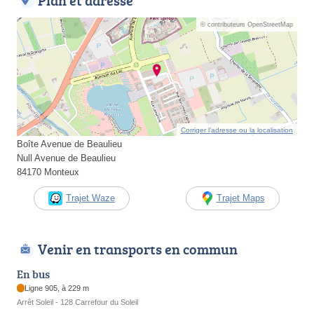
Plan et adresse
© contributeurs OpenStreetMap
Corriger l’adresse ou la localisation
Boîte Avenue de Beaulieu
Null Avenue de Beaulieu
84170 Monteux
Trajet Waze
Trajet Maps
Venir en transports en commun
En bus
Ligne 905, à 229 m
Arrêt Soleil - 128 Carrefour du Soleil