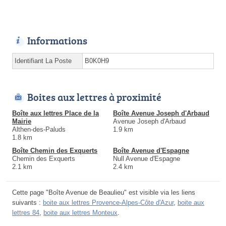
Informations
Identifiant La Poste
B0K0H9
Boites aux lettres à proximité
Boîte aux lettres Place de la
Boîte Avenue Joseph d'Arbaud
Mairie
Avenue Joseph d'Arbaud
Althen-des-Paluds
1.9 km
1.8 km
Boîte Chemin des Exquerts
Boîte Avenue d'Espagne
Chemin des Exquerts
Null Avenue d'Espagne
2.1 km
2.4 km
Cette page "Boîte Avenue de Beaulieu" est visible via les liens
suivants :
boite aux lettres Provence-Alpes-Côte d'Azur
,
boite aux
lettres 84
,
boite aux lettres Monteux
.