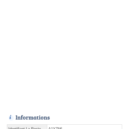
Informations
Identifiant La Poste
A1Y7N6