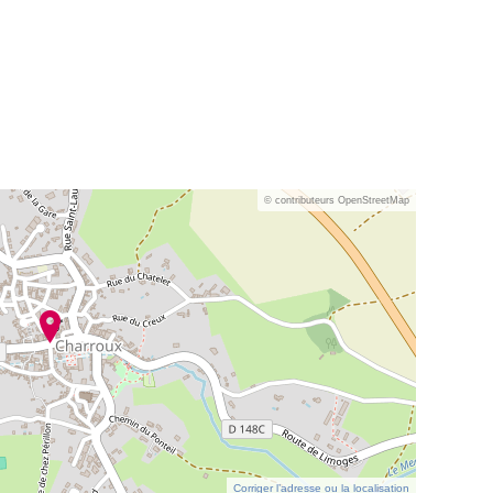
© contributeurs OpenStreetMap
Corriger l’adresse ou la localisation