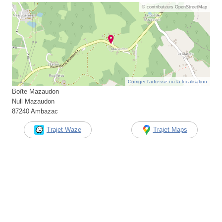
© contributeurs OpenStreetMap
Corriger l’adresse ou la localisation
Boîte Mazaudon
Null Mazaudon
87240 Ambazac
Trajet Waze
Trajet Maps