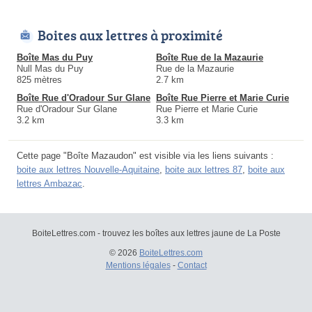
Boites aux lettres à proximité
Boîte Mas du Puy
Boîte Rue de la Mazaurie
Null Mas du Puy
Rue de la Mazaurie
825 mètres
2.7 km
Boîte Rue d'Oradour Sur Glane
Boîte Rue Pierre et Marie Curie
Rue d'Oradour Sur Glane
Rue Pierre et Marie Curie
3.2 km
3.3 km
Cette page "Boîte Mazaudon" est visible via les liens suivants :
boite aux lettres Nouvelle-Aquitaine
,
boite aux lettres 87
,
boite aux
lettres Ambazac
.
BoiteLettres.com - trouvez les boîtes aux lettres jaune de La Poste
© 2026
BoiteLettres.com
Mentions légales
-
Contact