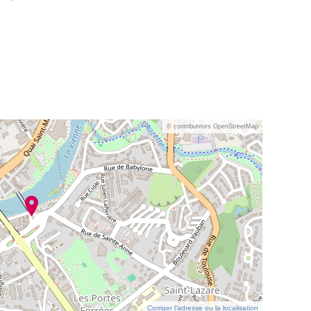
© contributeurs OpenStreetMap
Corriger l’adresse ou la localisation