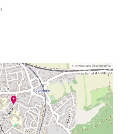
0
© contributeurs OpenStreetMap