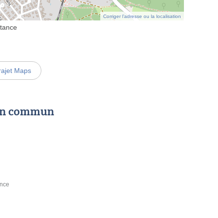
Corriger l’adresse ou la localisation
stance
rajet Maps
 en commun
ance