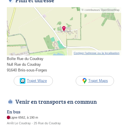
Plan et adresse
© contributeurs OpenStreetMap
Corriger l’adresse ou la localisation
Boîte Rue du Coudray
Null Rue du Coudray
91640 Briis-sous-Forges
Trajet Waze
Trajet Maps
Venir en transports en commun
En bus
Ligne 6562, à 190 m
Arrêt Le Coudray - 25 Rue du Coudray