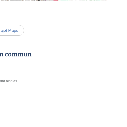
rajet Maps
 en commun
aint-nicolas