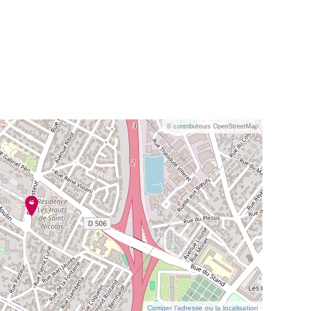
© contributeurs OpenStreetMap
Corriger l’adresse ou la localisation