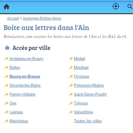
Accueil
>
Auvergne-Rhône-Alpes
Boite aux lettres dans l'Ain
BoiteLettres.com recense les
boites aux lettres de l'Ain
et les BAL du 01.
Accès par ville
Ambérieu-en-Bugey
Miribel
Belley
Montluel
Bourg-en-Bresse
Oyonnax
Divonne-les-Bains
Prévessin-Moëns
Ferney-Voltaire
Saint-Genis-Pouilly
Gex
Trévoux
Lagnieu
Valserhône
Meximieux
Toutes les villes