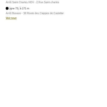
Arrêt Saint Charles HDV - 2 Rue Saint-charles
Ligne 7S, à 171 m
Arrêt Bosano - 38 Route des Ciappes de Castellar
Voir tout