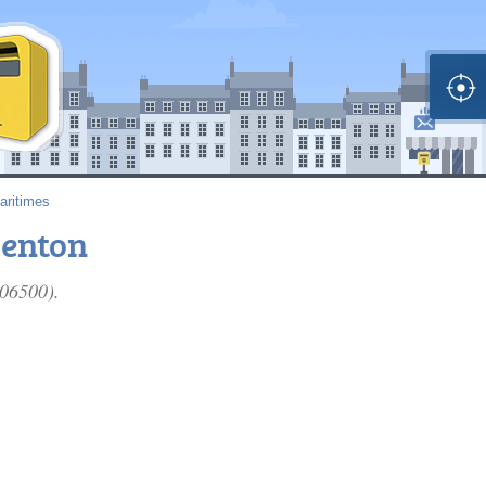
aritimes
Menton
(06500).