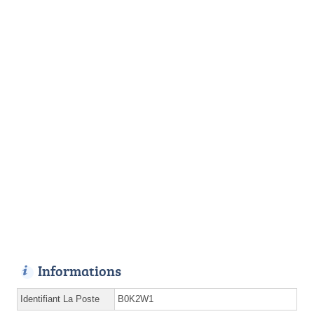
Informations
Identifiant La Poste
B0K2W1