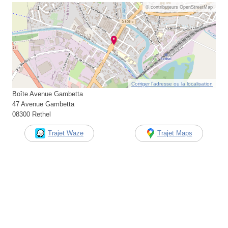
© contributeurs OpenStreetMap
Corriger l’adresse ou la localisation
Boîte Avenue Gambetta
47 Avenue Gambetta
08300 Rethel
Trajet Waze
Trajet Maps