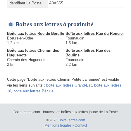
Identifiant La Poste
A0A6S5
Boites aux lettres à proximité
Boîte aux lettres Rue de Berulle
Boîte aux lettres Rue du Roncier
Bœurs-en-Othe
Fournaudin
1.2 km
1.6 km
Boîte aux lettres Chemin des
Boîte aux lettres Rue des
Huguenots
Boulins
Chemin des Huguenots
Fournaudin
2 km
2.2 km
Cette page "Boîte aux lettres Chemin Petite Jarronnee" est visible
via les liens suivants :
boite aux lettres Grand-Est
,
boite aux lettres
10
,
boite aux lettres Bérulle
.
BoiteLettres.com - trouvez les boîtes aux lettres jaune de La Poste
© 2026
BoiteLettres.com
Mentions légales
-
Contact