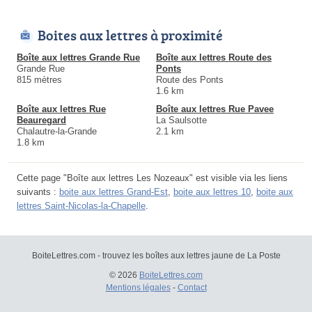
Boites aux lettres à proximité
Boîte aux lettres Grande Rue
Boîte aux lettres Route des
Grande Rue
Ponts
815 mètres
Route des Ponts
1.6 km
Boîte aux lettres Rue
Boîte aux lettres Rue Pavee
Beauregard
La Saulsotte
Chalautre-la-Grande
2.1 km
1.8 km
Cette page "Boîte aux lettres Les Nozeaux" est visible via les liens
suivants :
boite aux lettres Grand-Est
,
boite aux lettres 10
,
boite aux
lettres Saint-Nicolas-la-Chapelle
.
BoiteLettres.com - trouvez les boîtes aux lettres jaune de La Poste
© 2026
BoiteLettres.com
Mentions légales
-
Contact