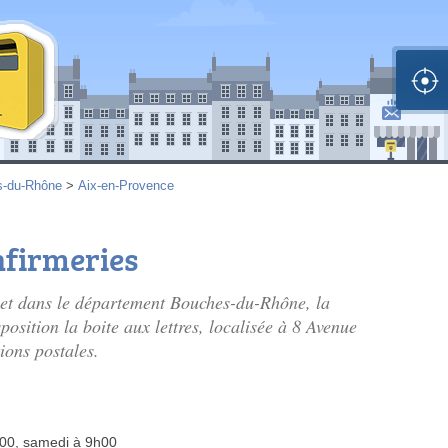
s-du-Rhône
>
Aix-en-Provence
nfirmeries
et dans le département Bouches-du-Rhône, la
sition la boite aux lettres, localisée à 8 Avenue
ions postales.
h00, samedi à 9h00