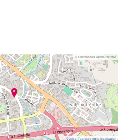
© contributeurs OpenStreetMap
Corriger l’adresse ou la localisation