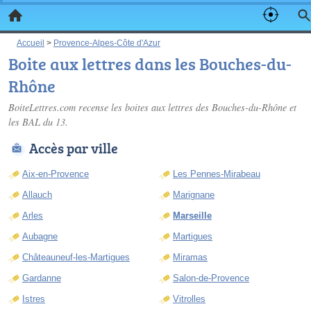
Accueil
>
Provence-Alpes-Côte d'Azur
Boite aux lettres dans les Bouches-du-
Rhône
BoiteLettres.com recense les
boites aux lettres des Bouches-du-Rhône
et
les BAL du 13.
Accès par ville
Aix-en-Provence
Les Pennes-Mirabeau
Allauch
Marignane
Arles
Marseille
Aubagne
Martigues
Châteauneuf-les-Martigues
Miramas
Gardanne
Salon-de-Provence
Istres
Vitrolles