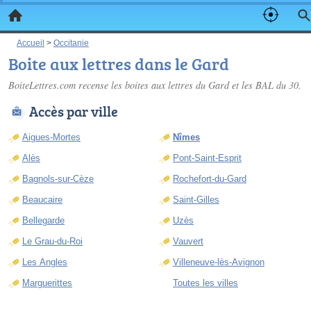
Accueil
>
Occitanie
Boite aux lettres dans le Gard
BoiteLettres.com recense les
boites aux lettres du Gard
et les BAL du 30.
Accès par ville
Aigues-Mortes
Nîmes
Alès
Pont-Saint-Esprit
Bagnols-sur-Cèze
Rochefort-du-Gard
Beaucaire
Saint-Gilles
Bellegarde
Uzès
Le Grau-du-Roi
Vauvert
Les Angles
Villeneuve-lès-Avignon
Marguerittes
Toutes les villes