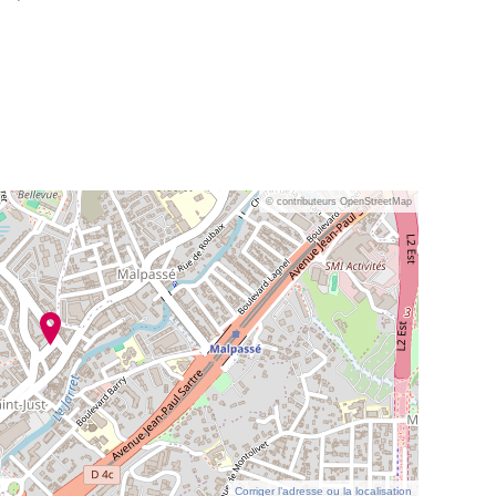
© contributeurs OpenStreetMap
Corriger l’adresse ou la localisation