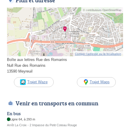
Plan et adresse
© contributeurs OpenStreetMap
Corriger l’adresse ou la localisation
Boîte aux lettres Rue des Romarins
Null Rue des Romarins
13590 Meyreuil
Trajet Waze
Trajet Maps
Venir en transports en commun
En bus
Ligne 64, à 293 m
Arrêt La Croix - 2 Impasse du Petit Coteau Rouge