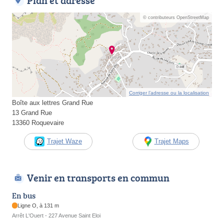
Plan et adresse
© contributeurs OpenStreetMap
Corriger l’adresse ou la localisation
Boîte aux lettres Grand Rue
13 Grand Rue
13360 Roquevaire
Trajet Waze
Trajet Maps
Venir en transports en commun
En bus
Ligne O, à 131 m
Arrêt L'Ouert - 227 Avenue Saint Eloi