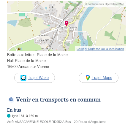
© contributeurs OpenStreetMap
Corriger l’adresse ou la localisation
Boîte aux lettres Place de la Mairie
Null Place de la Mairie
16500 Ansac-sur-Vienne
Trajet Waze
Trajet Maps
Venir en transports en commun
En bus
Ligne 181, à 160 m
Arrêt ANSAC/VIENNE-ECOLE RD952 A.Bus - 20 Route d’Angouleme