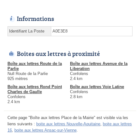
Informations
Identifiant La Poste
A0E3E8
Boites aux lettres à proximité
Boîte aux lettres Route de la
Boîte aux lettres Avenue de la
Parlie
Liberation
Null Route de la Parlie
Confolens
925 mètres
2.4 km
Boîte aux lettres Rond Point
Boîte aux lettres Voie Latine
Charles de Gaulle
Confolens
Confolens
2.8 km
2.4 km
Cette page "Boîte aux lettres Place de la Mairie" est visible via les
liens suivants :
boite aux lettres Nouvelle-Aquitaine
,
boite aux lettres
16
,
boite aux lettres Ansac-sur-Vienne
.