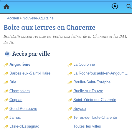
Accueil
>
Nouvelle-Aquitaine
Boite aux lettres en Charente
BoiteLettres.com recense les
boites aux lettres de la Charente
et les BAL
du 16.
Accès par ville
Angoulême
La Couronne
Barbezieux-Saint-Hilaire
La Rochefoucauld-en-Angoumois
Brie
Roullet-Saint-Estèphe
Champniers
Ruelle-sur-Touvre
Cognac
Saint-Yrieix-sur-Charente
Gond-Pontouvre
Soyaux
Jarnac
Terres-de-Haute-Charente
L'Isle-d'Espagnac
Toutes les villes