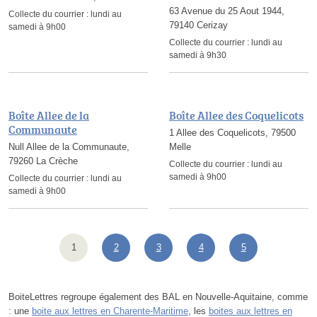
63 Avenue du 25 Aout 1944,
Collecte du courrier :
lundi au
79140 Cerizay
samedi à 9h00
Collecte du courrier :
lundi au
samedi à 9h30
Boîte Allee de la
Boîte Allee des Coquelicots
Communaute
1 Allee des Coquelicots, 79500
Null Allee de la Communaute,
Melle
79260 La Crèche
Collecte du courrier :
lundi au
samedi à 9h00
Collecte du courrier :
lundi au
samedi à 9h00
1
2
3
4
5
BoiteLettres regroupe également des BAL en Nouvelle-Aquitaine, comme
: une
boite aux lettres en Charente-Maritime
, les
boites aux lettres en