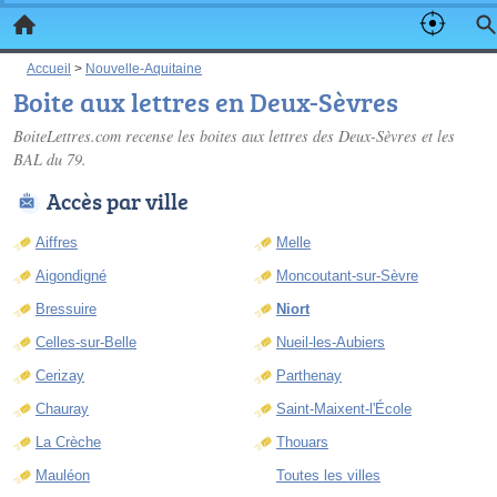
Accueil
>
Nouvelle-Aquitaine
Boite aux lettres en Deux-Sèvres
BoiteLettres.com recense les
boites aux lettres des Deux-Sèvres
et les
BAL du 79.
Accès par ville
Aiffres
Melle
Aigondigné
Moncoutant-sur-Sèvre
Bressuire
Niort
Celles-sur-Belle
Nueil-les-Aubiers
Cerizay
Parthenay
Chauray
Saint-Maixent-l'École
La Crèche
Thouars
Mauléon
Toutes les villes